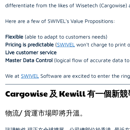
differentiate from the likes of Wisetech (Cargowise) a
Here are a few of SWIVEL's Value Propositions:
Flexible 
(able to adapt to customers needs)
Pricing is predictable 
(
SWIVEL
 won't charge to print
Live customer service
Master Data Control 
(logical flow of accurate data t
We at 
SWIVEL
 Software are excited to enter the ring
Cargowise 
及
 Kewill 
有一個新競
物流/ 貨運市場即將升溫。
訊譜軟件 現正在全球擴展。公司總部位於香港, 最近